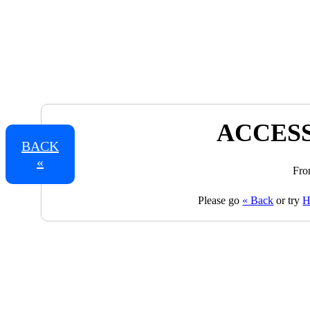
ACCESS
BACK
«
Fro
Please go
« Back
or try
H