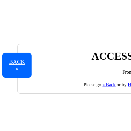
ACCESS
BACK
«
From
Please go
« Back
or try
H