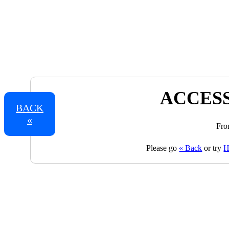
ACCESS
BACK
«
Fro
Please go
« Back
or try
H