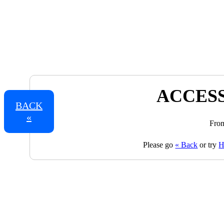
ACCESS
BACK
«
From
Please go
« Back
or try
H