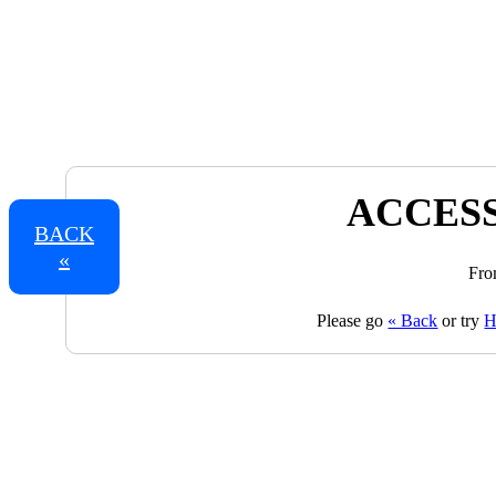
ACCESS
BACK
«
Fro
Please go
« Back
or try
H