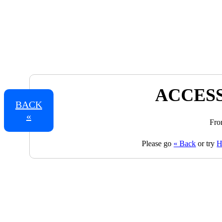
ACCESS
BACK
«
Fro
Please go
« Back
or try
H