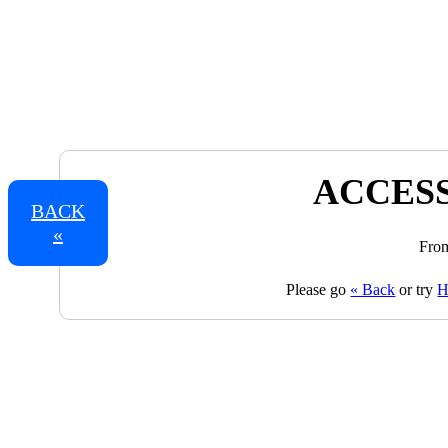
ACCESS
BACK
«
From
Please go
« Back
or try
H