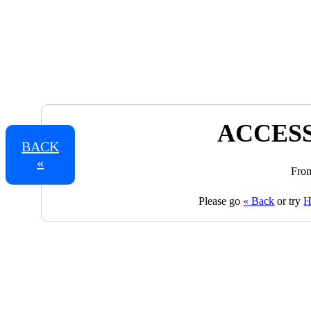
ACCESS
BACK
«
From
Please go
« Back
or try
H