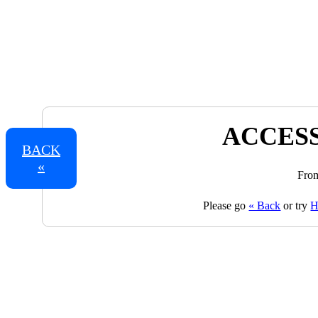
ACCESS
BACK
«
From
Please go
« Back
or try
H