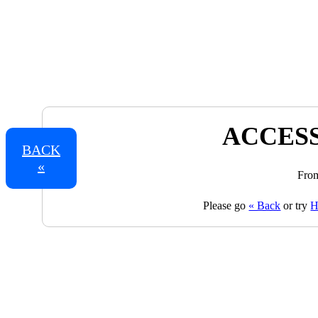
ACCESS
BACK
«
From
Please go
« Back
or try
H