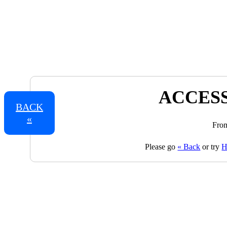
ACCESS
BACK
«
From
Please go
« Back
or try
H