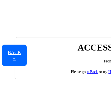
ACCESS
BACK
«
From
Please go
« Back
or try
H