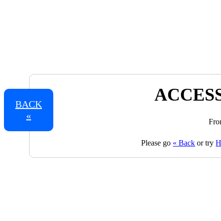
ACCESS
BACK
«
Fro
Please go
« Back
or try
H