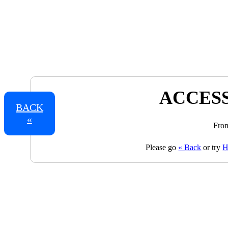
ACCESS
BACK
«
From
Please go
« Back
or try
H