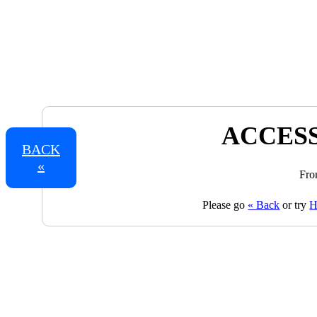
ACCESS
BACK
«
Fro
Please go
« Back
or try
H