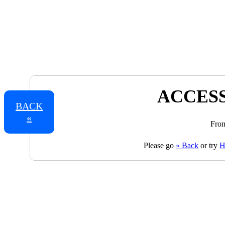
ACCESS
BACK
«
From
Please go
« Back
or try
H