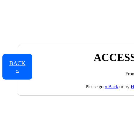
ACCESS
BACK
«
From
Please go
« Back
or try
H